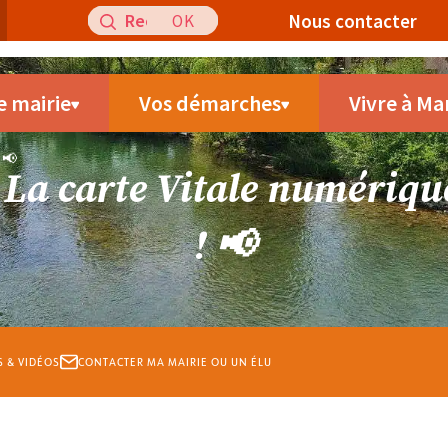
Recherche
Nous contacter
pour
:
e mairie
Vos démarches
Vivre à Ma
 📢
 La carte Vitale numérique
! 📢
S & VIDÉOS
CONTACTER MA MAIRIE OU UN ÉLU