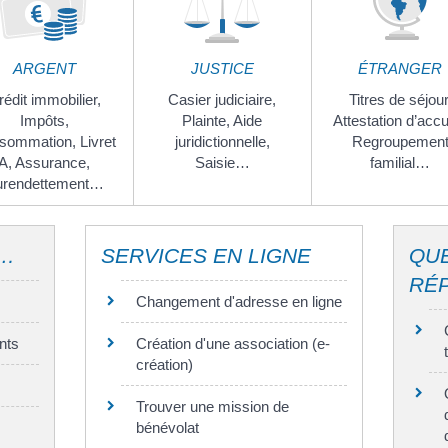
ARGENT
JUSTICE
ÉTRANGER
rédit immobilier,
Casier judiciaire,
Titres de séjour
Impôts,
Plainte,
Aide
Attestation d’accu
sommation,
Livret
juridictionnelle,
Regroupemen
A,
Assurance,
Saisie…
familial…
urendettement…
I…
SERVICES EN LIGNE
QUE
RÉ
Changement d'adresse en ligne
nts
Création d'une association (e-
création)
Trouver une mission de
bénévolat