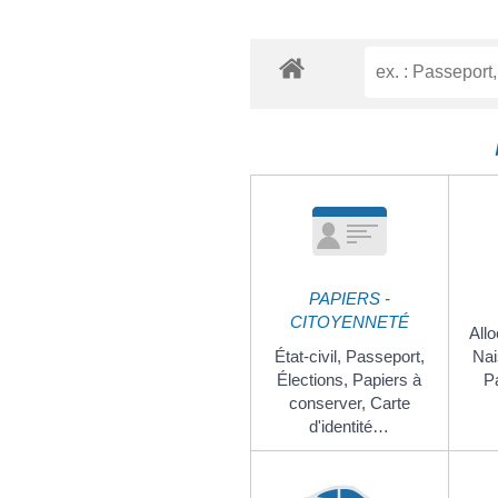
PAPIERS -
CITOYENNETÉ
Allo
État-civil,
Passeport,
Nai
Élections,
Papiers à
P
conserver,
Carte
d'identité…