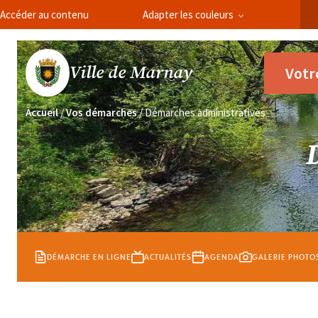
Panneau de gestion des cookies
Accéder au contenu
Adapter les couleurs
Ville de Marnay
Votr
Accueil
/
Vos démarches
/
Démarches administratives
DÉMARCHE EN LIGNE
ACTUALITÉS
AGENDA
GALERIE PHOTO