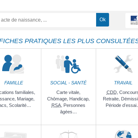
FICHES PRATIQUES LES PLUS CONSULTÉE
FAMILLE
SOCIAL - SANTÉ
TRAVAIL
cations familiales,
Carte vitale,
CDD
,
Concours
ssance,
Mariage,
Chômage,
Handicap,
Retraite,
Démissi
acs,
Scolarité…
RSA
,
Personnes
Période d'essa
âgées…