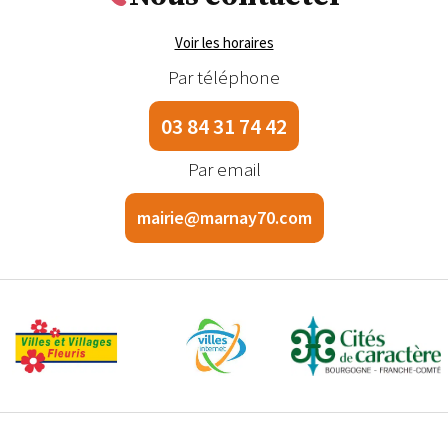
Voir les horaires
Par téléphone
03 84 31 74 42
Par email
mairie@marnay70.com