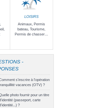
LOISIRS
,
Animaux,
Permis
eil,
bateau,
Tourisme,
t
Permis de chasser…
STIONS -
PONSES
Comment s'inscrire à l'opération
tranquillité vacances (OTV) ?
Quelle photo fournir pour un titre
d'identité (passeport, carte
d'identité...) ?