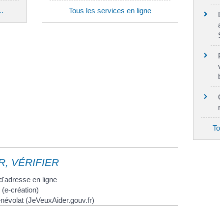
i…
Tous les services en ligne
To
, VÉRIFIER
'adresse en ligne
 (e-création)
névolat (JeVeuxAider.gouv.fr)