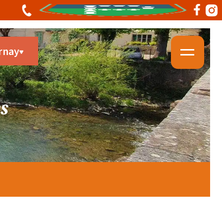
rnay
s