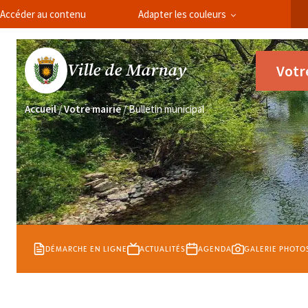
Panneau de gestion des cookies
Accéder au contenu
Adapter les couleurs
Ville de Marnay
Votr
Accueil
/
Votre mairie
/
Bulletin municipal
DÉMARCHE EN LIGNE
ACTUALITÉS
AGENDA
GALERIE PHOTO