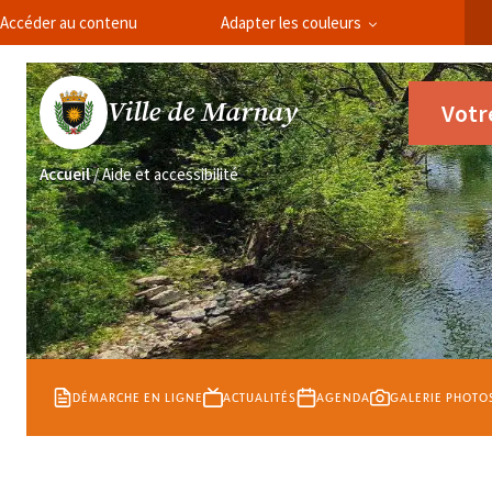
Panneau de gestion des cookies
Accéder au contenu
Adapter les couleurs
Ville de Marnay
Votr
Accueil
/
Aide et accessibilité
DÉMARCHE EN LIGNE
ACTUALITÉS
AGENDA
GALERIE PHOTO