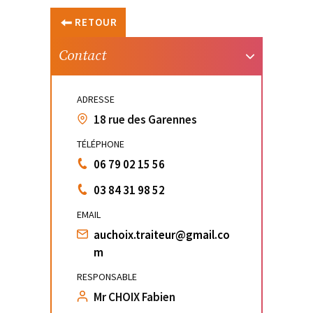
RETOUR
Contact
ADRESSE
18 rue des Garennes
TÉLÉPHONE
06 79 02 15 56
03 84 31 98 52
EMAIL
auchoix.traiteur@gmail.co
m
RESPONSABLE
Mr CHOIX Fabien