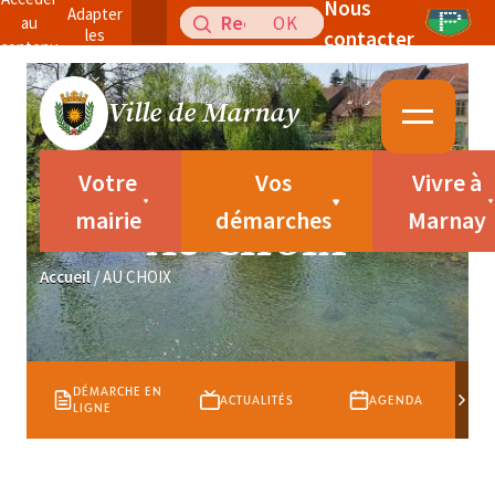
Nous
Panneau de gestion des cookies
Adapter
Recherche
au
les
contacter
pour
contenu
couleurs
:
Ville de Marnay
Votre
Vos
Vivre à
mairie
démarches
Marnay
AU CHOIX
Accueil
/
AU CHOIX
GALERIE
 EN
ACTUALITÉS
AGENDA
PHOTOS &
VIDÉOS