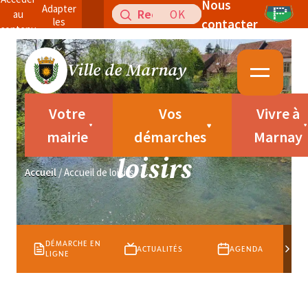
Nous
Panneau de gestion des cookies
Adapter
Recherche
au
les
contacter
pour
contenu
couleurs
:
Ville de Marnay
Votre
Vos
Vivre à
Accueil de
mairie
démarches
Marnay
loisirs
Accueil
/
Accueil de loisirs
DÉMARCHE EN
ACTUALITÉS
AGENDA
LIGNE