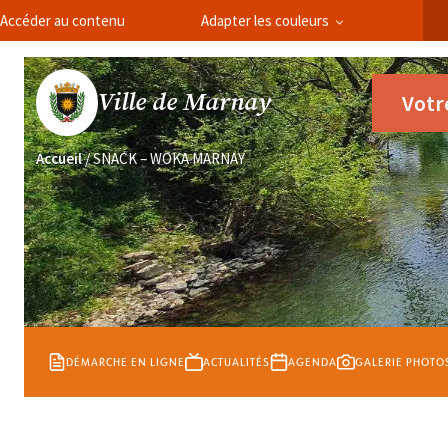
Panneau de gestion des cookies
Accéder au contenu
Adapter les couleurs
Ville de Marnay
Votr
Accueil
/
SNACK – WOKA MARNAY
DÉMARCHE EN LIGNE
ACTUALITÉS
AGENDA
GALERIE PHOTO