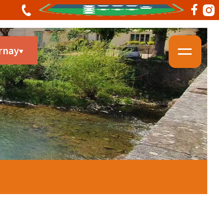
rnay
Y