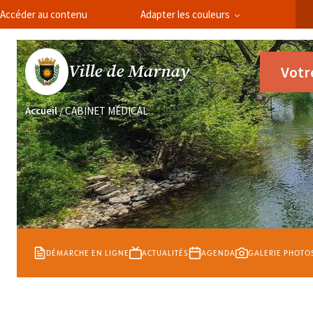
Panneau de gestion des cookies
Accéder au contenu
Adapter les couleurs
Ville de Marnay
Votr
Accueil
/
CABINET MÉDICAL
DÉMARCHE EN LIGNE
ACTUALITÉS
AGENDA
GALERIE PHOTO