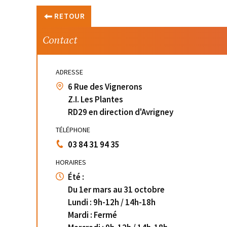
RETOUR
Contact
ADRESSE
6 Rue des Vignerons
Z.I. Les Plantes
RD29 en direction d'Avrigney
TÉLÉPHONE
03 84 31 94 35
HORAIRES
Été :
Du 1er mars au 31 octobre
Lundi : 9h-12h / 14h-18h
Mardi : Fermé