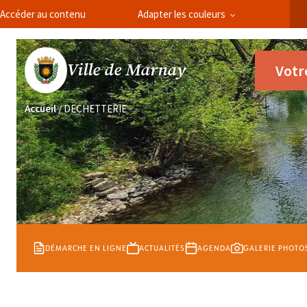
Panneau de gestion des cookies
Accéder au contenu
Adapter les couleurs
Ville de Marnay
Votr
Accueil
/
DECHETTERIE
DÉMARCHE EN LIGNE
ACTUALITÉS
AGENDA
GALERIE PHOTO