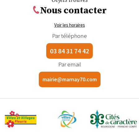
Objets trouvés
Nous contacter
Voir les horaires
Par téléphone
03 84 31 74 42
Par email
mairie@marnay70.com