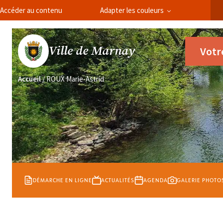
Panneau de gestion des cookies
Accéder au contenu
Adapter les couleurs
Ville de Marnay
Votr
Accueil
/
ROUX Marie-Astrid
DÉMARCHE EN LIGNE
ACTUALITÉS
AGENDA
GALERIE PHOTO